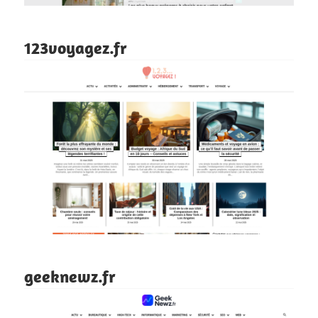
123voyagez.fr
geeknewz.fr