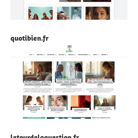
quotibien.fr
letourdelaquestion.fr