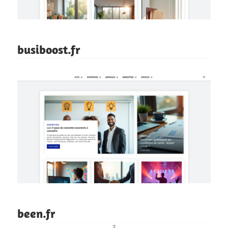
busiboost.fr
been.fr